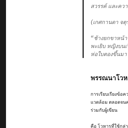
สวรรค์ และควา
(เกศกานดา จตุ
“ช้างยกขาหน้าใ
พะเยิบ หญิงบนเ
ห่อใบตองขึ้นมา
พรรณนาโวห
การเรียบเรียงข้อค
แวดล้อม ตลอดจนความ
ร่วมกับผู้เขียน
คือ โวหารที่ใช้กล่