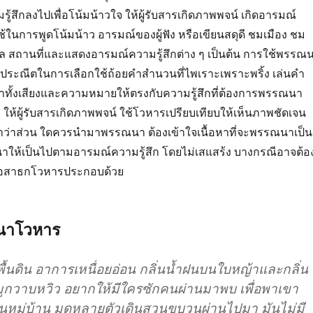
้สึกลงไปเพื่อโน้มน้าวใจ ให้ผู้รับสารเกิดภาพพจน์ เกิดอารมณ์
้ในการพูดโน้มน้าว อารมณ์ของผู้ฟัง หรือเขียนสดุดี ชมเมือง ชม
สถานที่และแสดงอารมณ์ความรู้สึกต่าง ๆ เป็นต้น การใช้พรรณ
ระณีตในการเลือกใช้ถ้อยคำสำนวนที่ไพเราะเพราะพริ้ง เล่นคำ
คำทั้งเสียงและความหมายให้ตรงกับความรู้สึกที่ต้องการพรรณนา
คำ ให้ผู้รับสารเกิดภาพพจน์ ใช้โวหารเปรียบเทียบให้เห็นภาพชัดเจน
ื้อหาว่าส่วน ใดควรนำมาพรรณนา ต้องเข้าใจเนื้อหาที่จะพรรณนาเป็น
าให้เป็นไปตามอารมณ์ความรู้สึก โดยไม่เสแสร้ง บางกรณีอาจต้อ
ือสาธกโวหารประกอบด้วย
รณาโวหาร
ื้นดิน อาการเหนื่อยอ่อน กลิ่นน้ำฝนบนใบหญ้าและกลิ่น
ูกวาบหวิว อยากให้มีใครซักคนผ่านมาพบ เพื่อพาเขา
หมู่บ้าน มดหลายตัวเดินสวนขบวนผ่านไปมา มันไม่มี