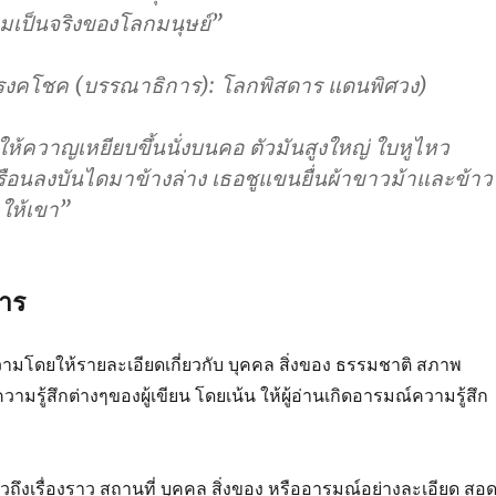
มเป็นจริงของโลกมนุษย์”
รงคโชค (บรรณาธิการ): โลกพิสดาร แดนพิศวง)
ห้ควาญเหยียบขึ้นนั่งบนคอ ตัวมันสูงใหญ่ ใบหูไหว
รือนลงบันไดมาข้างล่าง เธอชูแขนยื่นผ้าขาวม้าและข้าว
 ให้เขา”
าร
วามโดยให้รายละเอียดเกี่ยวกับ บุคคล สิ่งของ ธรรมชาติ สภาพ
รู้สึกต่างๆของผู้เขียน โดยเน้น ให้ผู้อ่านเกิดอารมณ์ความรู้สึก
าวถึงเรื่องราว สถานที่ บุคคล สิ่งของ หรืออารมณ์อย่างละเอียด สอ