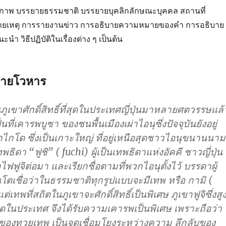
ภาพ บรรยายธรรมชาติ บรรยายบุคลิกลักษณะบุคคล สถานที่
ยเหตุ การรายงานข่าว การอธิบายความหมายของคำ การอธิบาย
 วิธีปฏิบัติในเรื่องต่าง ๆ เป็นต้น
ยายโวหาร
นภูเขาศักดิ์สิทธิ์ที่สุดในประเทศญี่ปุ่นมาหลายศตวรรษแล้
็นที่เคารพบูชา ของชนพื้นเมืองเผ่าไอนุซึ่งปัจจุบันยังอยู่
ไกโด ซึ่งเป็นเกาะใหญ่ ที่อยู่เหนือสุดชาวไอนุขนานนาม
ทพธิดา “ฟูชิ” ( fuchi) ผู้เป็นเทพธิดาแห่งอัคคี ชาวญี่ปุ่น
ไฟฟูจิต่อมา และเรียกชื่อตามที่พวกไอนุตั้งไว้ บรรดาผู้
โตเชื่อว่าในธรรมชาติทุกรูปแบบจะมีเทพ หรือ กามิ (
ต่เทพที่สถิตในภูเขาจะศักดิ์สิทธิ์เป็นพิเศษ ภูเขาฟูจิซึ่งสู
สุดในประเทศ จึงได้รับความเคารพเป็นพิเศษ เพราะถือว่า
ตของทวยเทพ เป็นจุดเชื่อมโยงระหว่างความ ลึกลับของ