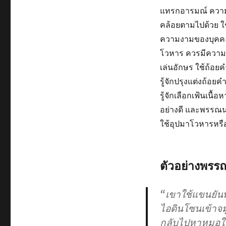
แทรกอารมณ์ ความรู
คล้อยตามไปด้วย ใช
ความงามของบุคคล 
โวหาร ควรมีความป
เล่นอักษร ใช้ถ้อย
รู้จักปรุงแต่งถ้อย
รู้จักเลือกเฟ้นเน
อย่างดี และพรรณน
ใช้อุปมาโวหารหร
ตัวอย่างพร
“เขาใช้แขนยันพ
ไอดินโซนเข้าจม
กลับไปหาหมอใน